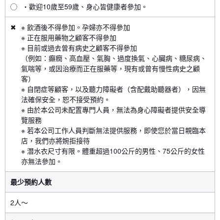
◯
・歡迎10歲至59歲、身心皆健康者參加。
✖
※ 飲酒後不得參加。孕婦亦不得參加
※ 正在服用藥物之顧客不得參加
※ 目前或過去曾有病史之顧客不得參加
（例如：癲癇、高血壓、氣胸、過度換氣、心臟病、糖尿病、
氣喘等，或因治療而正在服藥等，現有或曾有慢性病史之顧
客）
※ 自閉症等顧客，以及聽力障礙者（含配戴助聽器者），因無
法確保安全，恕不接受預約。
※ 由於本公司未配置專門人員，無法為身心障礙者提供安全導
覽服務
※ 若本公司工作人員判斷無法提供服務，即使您於當日親臨本
店，我們亦將婉拒接待
※ 潛水衣尺寸有限。體重超過100公斤的男性、75公斤的女性
亦無法參加。
最少預約人數
2人〜