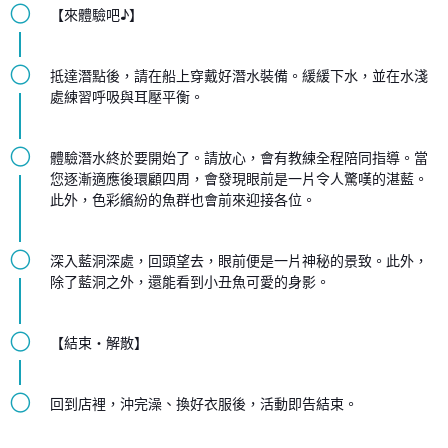
◯
【來體驗吧♪】
◯
抵達潛點後，請在船上穿戴好潛水裝備。緩緩下水，並在水淺
處練習呼吸與耳壓平衡。
◯
體驗潛水終於要開始了。請放心，會有教練全程陪同指導。當
您逐漸適應後環顧四周，會發現眼前是一片令人驚嘆的湛藍。
此外，色彩繽紛的魚群也會前來迎接各位。
◯
深入藍洞深處，回頭望去，眼前便是一片神秘的景致。此外，
除了藍洞之外，還能看到小丑魚可愛的身影。
◯
【結束・解散】
◯
回到店裡，沖完澡、換好衣服後，活動即告結束。