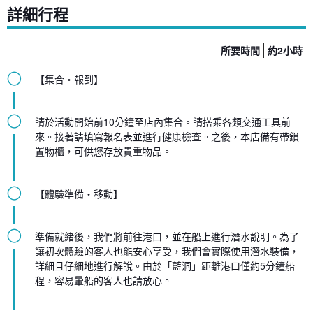
詳細行程
所要時間
約2小時
◯
【集合・報到】
◯
請於活動開始前10分鐘至店內集合。請搭乘各類交通工具前
來。接著請填寫報名表並進行健康檢查。之後，本店備有帶鎖
置物櫃，可供您存放貴重物品。
◯
【體驗準備・移動】
◯
準備就緒後，我們將前往港口，並在船上進行潛水說明。為了
讓初次體驗的客人也能安心享受，我們會實際使用潛水裝備，
詳細且仔細地進行解說。由於「藍洞」距離港口僅約5分鐘船
程，容易暈船的客人也請放心。