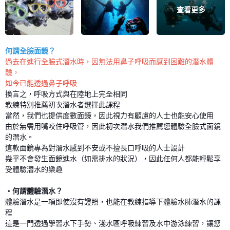
查看更多
何謂全臉面鏡？
過去在進行全臉式潛水時，因無法用鼻子呼吸而感到困難的潛水體
驗，
如今已能透過鼻子呼吸
換言之，呼吸方式與在陸地上完全相同
教練特別推薦初次潛水者選擇此課程
當然，我們也提供度數面鏡，因此視力有顧慮的人士也能安心使用
由於無需用嘴咬住呼吸管，因此初次潛水我們推薦您體驗全臉式面鏡
的潛水。
這款面鏡專為對潛水感到不安或不擅長口呼吸的人士設計
幾乎不會發生面鏡進水（如需排水的狀況），因此任何人都能輕鬆享
受體驗潛水的樂趣
・何謂體驗潛水？
體驗潛水是一項即使沒有證照，也能在教練指導下體驗水肺潛水的課
程
這是一門透過學習水下手勢、淺水區呼吸練習及水中游泳練習，讓您