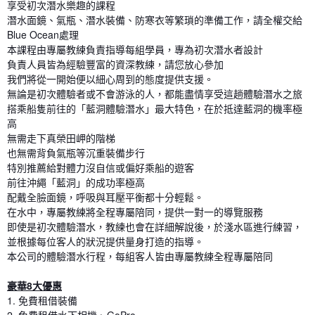
享受初次潛水樂趣的課程
潛水面鏡、氣瓶、潛水裝備、防寒衣等繁瑣的準備工作，請全權交給
Blue Ocean處理
本課程由專屬教練負責指導每組學員，專為初次潛水者設計
負責人員皆為經驗豐富的資深教練，請您放心參加
我們將從一開始便以細心周到的態度提供支援。
無論是初次體驗者或不會游泳的人，都能盡情享受這趟體驗潛水之旅
搭乘船隻前往的「藍洞體驗潛水」最大特色，在於抵達藍洞的機率極
高
無需走下真榮田岬的階梯
也無需背負氣瓶等沉重裝備步行
特別推薦給對體力沒自信或偏好乘船的遊客
前往沖繩「藍洞」的成功率極高
配戴全臉面鏡，呼吸與耳壓平衡都十分輕鬆。
在水中，專屬教練將全程專屬陪同，提供一對一的導覽服務
即使是初次體驗潛水，教練也會在詳細解說後，於淺水區進行練習，
並根據每位客人的狀況提供量身打造的指導。
本公司的體驗潛水行程，每組客人皆由專屬教練全程專屬陪同
豪華8大優惠
1. 免費租借裝備