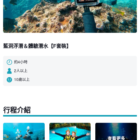
藍洞浮潛＆體驗潛水【F套裝】
約4小時
2人以上
10歲以上
行程介紹
查看更多