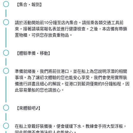
◯
【集合・報到】
◯
請於活動開始前10分鐘至店內集合。請搭乘各類交通工具前
來。接著請填寫報名表並進行健康檢查。之後，本店備有帶鎖
置物櫃，可供您存放貴重物品。
◯
【體驗準備・移動】
◯
準備就緒後，我們將前往港口，並在船上為您說明浮潛的相關
事項。為了讓初次體驗的您也能安心享受，我們會使用實際裝
備進行詳盡且細心的解說。從港口到藍洞僅需約5分鐘船程，因
此容易暈船的您也請放心。
◯
【來體驗吧♪】
◯
在船上穿戴好裝備後，便會緩緩下水。教練會手持大型浮板，
因此即使不會游泳的人也能放心。