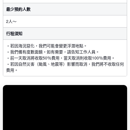
最少預約人數
2人〜
行程須知
・若因海況惡化，我們可能會變更浮潛地點。
・我們備有度數面鏡。如有需要，請告知工作人員。
・前一天取消將收取50％費用，當天取消則收取100％費用。
・若因自然災害（颱風、地震等）影響而取消，我們將不收取任何
費用。