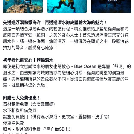
先透過浮潛熟悉海洋，再透過潛水徹底體驗大海的魅力！
這是一項結合浮潛與潛水的套裝行程。特別推薦給那些想從海面和海
底兩面盡情享受「藍洞」之美的貪心人士！首先透過浮潛讓您充分適
應水性。請一邊在海面上悠閒漂浮，一邊沉浸在藍光之中，聆聽浪花
拍打的聲音，感受身心療癒。
初學者也能安心！體驗潛水
即使是初次嘗試潛水的朋友也請放心。Blue Ocean 是專營「藍洞」的
潛水店。由熟知該海域的嚮導為您細心引導。從海底眺望的洞窟景
觀，與浮潛時所見的景象截然不同。從海面與海底盡情欣賞美麗的洞
窟。誠摯期待您的光臨！
附贈七大免費優惠！
器材租借免費（含度數面鏡）
水下相機租借免費
設施免費使用（備有溫水淋浴、更衣室、置物櫃、洗手間）
停車場免費
照片・影片資料免費（*需自備SD卡）