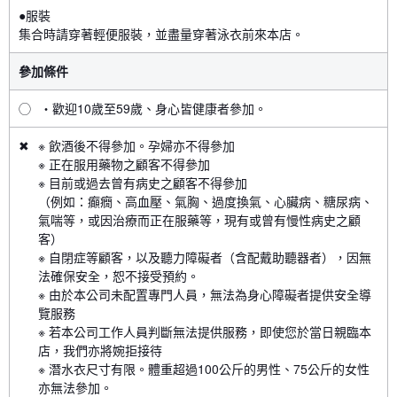
●服裝
集合時請穿著輕便服裝，並盡量穿著泳衣前來本店。
參加條件
◯
・歡迎10歲至59歲、身心皆健康者參加。
✖
※ 飲酒後不得參加。孕婦亦不得參加
※ 正在服用藥物之顧客不得參加
※ 目前或過去曾有病史之顧客不得參加
（例如：癲癇、高血壓、氣胸、過度換氣、心臟病、糖尿病、
氣喘等，或因治療而正在服藥等，現有或曾有慢性病史之顧
客）
※ 自閉症等顧客，以及聽力障礙者（含配戴助聽器者），因無
法確保安全，恕不接受預約。
※ 由於本公司未配置專門人員，無法為身心障礙者提供安全導
覽服務
※ 若本公司工作人員判斷無法提供服務，即使您於當日親臨本
店，我們亦將婉拒接待
※ 潛水衣尺寸有限。體重超過100公斤的男性、75公斤的女性
亦無法參加。