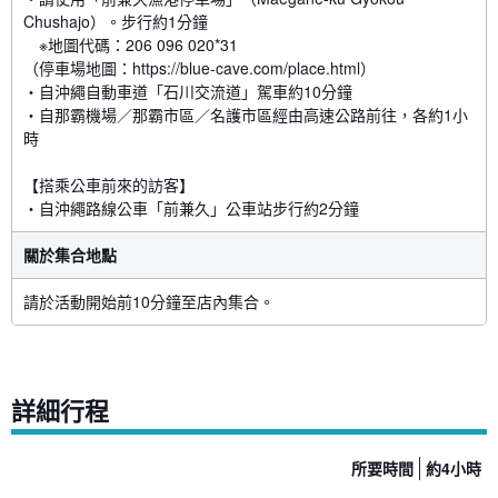
Chushajo）。步行約1分鐘
※地圖代碼：206 096 020*31
（停車場地圖：https://blue-cave.com/place.html）
・自沖繩自動車道「石川交流道」駕車約10分鐘
・自那霸機場／那霸市區／名護市區經由高速公路前往，各約1小
時
【搭乘公車前來的訪客】
・自沖繩路線公車「前兼久」公車站步行約2分鐘
關於集合地點
請於活動開始前10分鐘至店內集合。
詳細行程
所要時間
約4小時