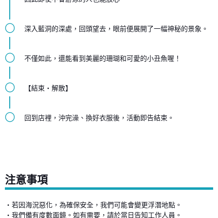
◯
深入藍洞的深處，回頭望去，眼前便展開了一幅神秘的景象。
◯
不僅如此，還能看到美麗的珊瑚和可愛的小丑魚喔！
◯
【結束・解散】
◯
回到店裡，沖完澡、換好衣服後，活動即告結束。
注意事項
・若因海況惡化，為確保安全，我們可能會變更浮潛地點。
・我們備有度數面鏡。如有需要，請於當日告知工作人員。