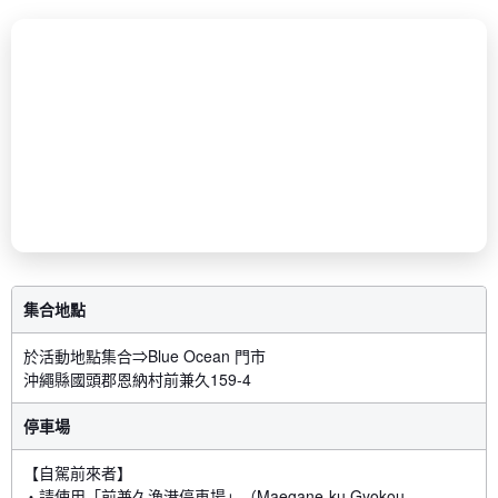
集合地點
於活動地點集合⇒Blue Ocean 門市
沖繩縣國頭郡恩納村前兼久159-4
停車場
【自駕前來者】
・請使用「前兼久漁港停車場」（Maegane-ku Gyokou