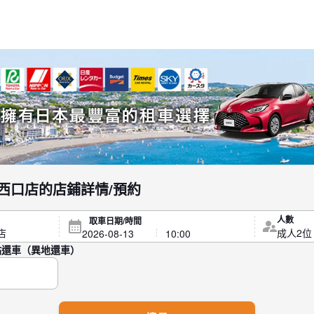
r 橫濱西口店的店鋪詳情/預約
人數
取車日期/時間
點還車（異地還車）