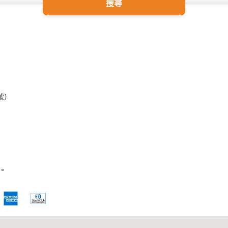
搜尋
號）
。