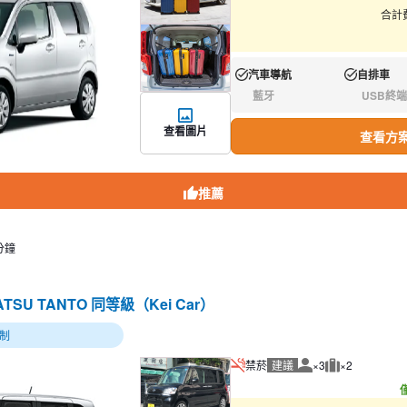
合計費
汽車導航
自排車
有:
有:
藍牙
USB終端
無:
無:
查看圖片
查看方
推薦
分鐘
HATSU TANTO 同等級（Kei Car）
制
禁菸
建議
×3
×2
建議人數
建議行李數量