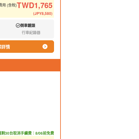
TWD
1,765
用 (含稅)
(
JPY
8,580
)
倒車鏡頭
有:
行車紀錄器
無:
案詳情
僅剩30台
取消手續費：8/06前免費