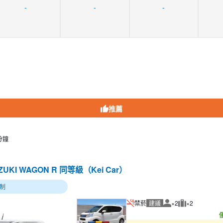
-
-
-
推薦
分鐘
ZUKI WAGON R 同等級（Kei Car）
制
禁菸
建議
×2
×2
建議人數
建議行李數量