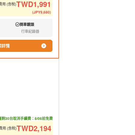
TWD
1,991
用 (含稅)
(
JPY
9,680
)
倒車鏡頭
有:
行車紀錄器
無:
案詳情
僅剩30台
取消手續費：8/06前免費
TWD
2,194
用 (含稅)