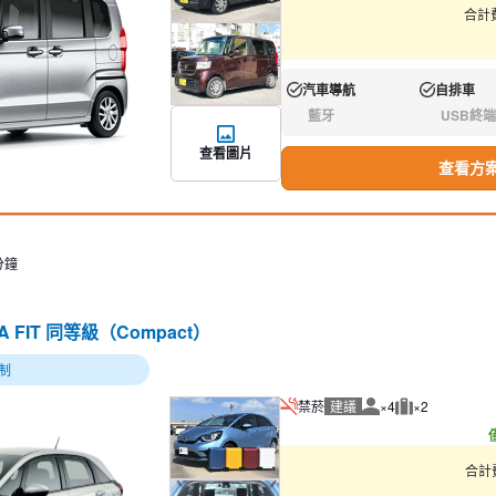
合計費
汽車導航
自排車
有:
有:
藍牙
USB終端
無:
無:
查看圖片
查看方
分鐘
DA FIT 同等級（Compact）
制
禁菸
建議
×4
×2
建議人數
建議行李數量
合計費