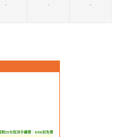
-
-
-
僅剩29台
取消手續費：8/06前免費