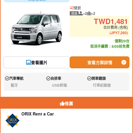
禁菸
×2
×2
建議
建議人數
建議行李數量
TWD
1,481
合計費用 (含稅)
(
JPY
7,260
)
僅剩29台
取消手續費：8/09前免費
查看圖片
查看方案詳情
汽車導航
自排車
倒車鏡頭
有:
有:
有:
藍牙
USB終端
行車紀錄器
無:
無:
無:
推薦
ORIX Rent a Car