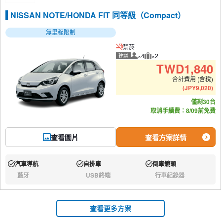
NISSAN NOTE/HONDA FIT 同等級（Compact）
無里程限制
禁菸
×4
×2
建議
建議人數
建議行李數量
TWD
1,840
合計費用 (含稅)
(
JPY
9,020
)
僅剩30台
取消手續費：8/09前免費
查看圖片
查看方案詳情
汽車導航
自排車
倒車鏡頭
有:
有:
有:
藍牙
USB終端
行車紀錄器
無:
無:
無:
查看更多方案