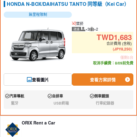
HONDA N-BOX/DAIHATSU TANTO 同等級（Kei Car）
無里程限制
禁菸
×3
×2
建議
建議人數
建議行李數量
TWD
1,683
合計費用 (含稅)
(
JPY
8,250
)
僅剩5台
取消手續費：8/09前免費
查看圖片
查看方案詳情
汽車導航
自排車
倒車鏡頭
有:
有:
有:
藍牙
USB終端
行車紀錄器
無:
無:
無:
ORIX Rent a Car