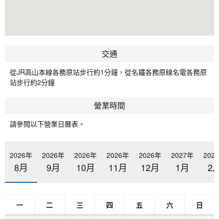
交通
從JR高山本線各務原站步行約1分鐘，從名鐵各務原線名電各務原
站步行約2分鐘
營業時間
請參閱以下營業日曆表。
2026年
2026年
2026年
2026年
2026年
2027年
202
8月
9月
10月
11月
12月
1月
2
一
二
三
四
五
六
日