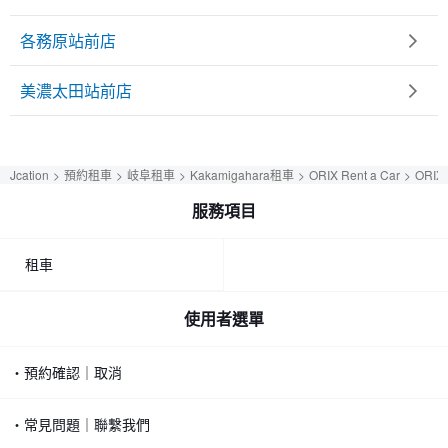
各務原站前店
美濃太田站前店
Jcation
預約租車
岐阜租車
Kakamigahara租車
ORIX Rent a Car
ORIX 
服務項目
租車
使用者選單
・預約確認｜取消
・常見問題｜聯繫我們