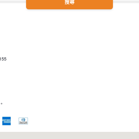
搜尋
55
。