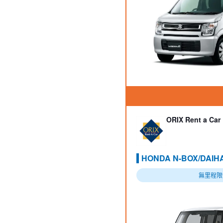
ORIX Rent a Car
HONDA N-BOX/DAI
無里程限