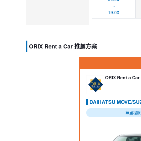
~
19:00
ORIX Rent a Car 推薦方案
ORIX Rent a Car
DAIHATSU MOVE/SU
無里程限