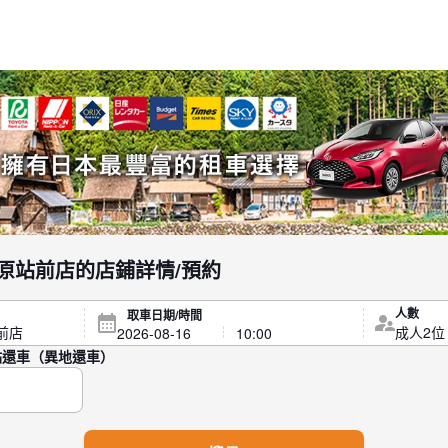
r 各務原站前店的店鋪詳情/預約
人數
取車日期/時間
點還車（異地還車）