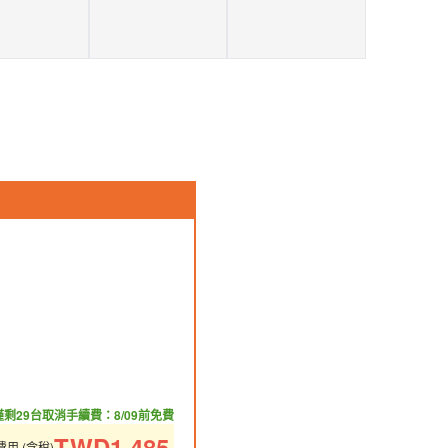
僅剩29台
取消手續費：8/09前免費
TWD
1,485
用 (含稅)