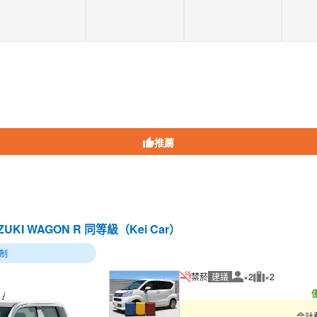
推薦
ZUKI WAGON R 同等級（Kei Car）
制
禁菸
建議
×2
×2
建議人數
建議行李數量
合計費