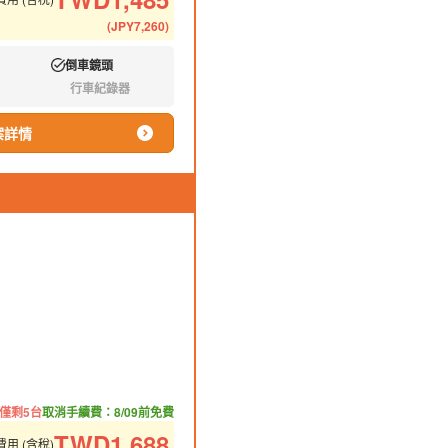
(
JPY
7,260
)
倒車鏡頭
有:
行車紀錄器
無:
案詳情
僅剩5台
取消手續費：8/09前免費
TWD
1,688
用 (含稅)