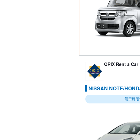
ORIX Rent a Car
NISSAN NOTE/HON
無里程限