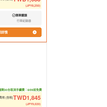
(
JPY
8,250
)
倒車鏡頭
有:
行車紀錄器
無:
案詳情
僅剩30台
取消手續費：8/09前免費
TWD
1,845
用 (含稅)
(
JPY
9,020
)