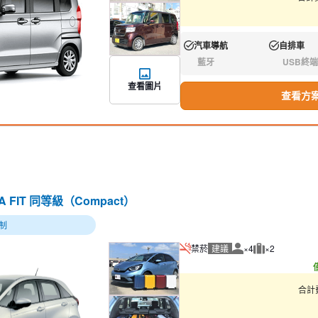
汽車導航
自排車
有:
有:
藍牙
USB終端
無:
無:
查看圖片
查看方
DA FIT 同等級（Compact）
制
禁菸
建議
×4
×2
建議人數
建議行李數量
合計費