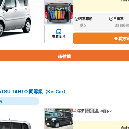
汽車導航
自排車
有:
有:
藍牙
USB終端
無:
無:
查看圖片
查看方
推薦
HATSU TANTO 同等級（Kei Car）
制
禁菸
建議
×3
×2
建議人數
建議行李數量
合計費