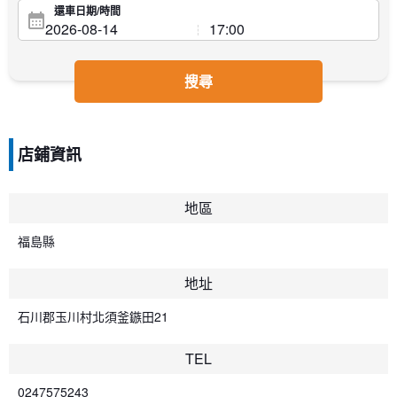
還車日期/時間
搜尋
店鋪資訊
地區
福島縣
地址
石川郡玉川村北須釜鏃田21
TEL
0247575243