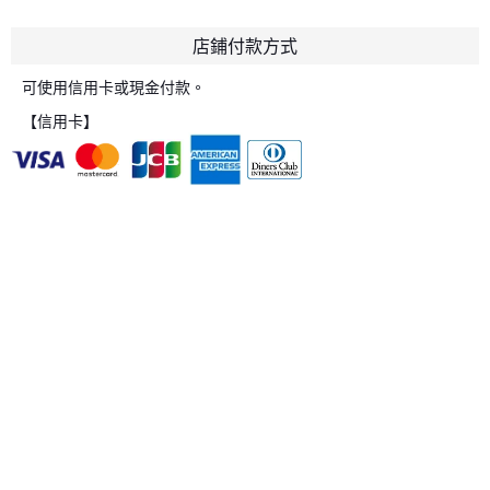
店鋪付款方式
可使用信用卡或現金付款。
【信用卡】