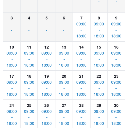
-
-
3
4
5
6
7
8
9
09:00
09:00
09:00
-
-
-
-
~
~
~
18:00
18:00
18:00
10
11
12
13
14
15
16
09:00
09:00
09:00
09:00
09:00
09:00
09:00
~
~
~
~
~
~
~
18:00
18:00
18:00
18:00
18:00
18:00
18:00
17
18
19
20
21
22
23
09:00
09:00
09:00
09:00
09:00
09:00
09:00
~
~
~
~
~
~
~
18:00
18:00
18:00
18:00
18:00
18:00
18:00
24
25
26
27
28
29
30
09:00
09:00
09:00
09:00
09:00
09:00
09:00
~
~
~
~
~
~
~
18:00
18:00
18:00
18:00
18:00
18:00
18:00