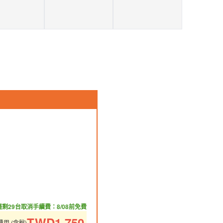
僅剩29台
取消手續費：8/08前免費
TWD
1,750
用 (含稅)