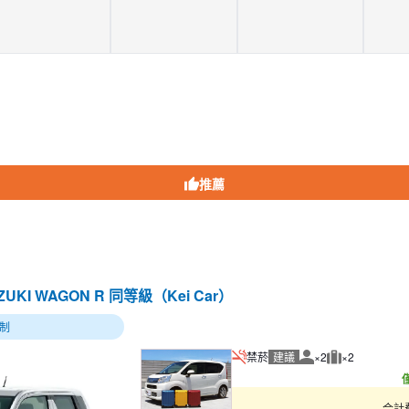
推薦
ZUKI WAGON R 同等級（Kei Car）
制
禁菸
建議
×2
×2
建議人數
建議行李數量
合計費