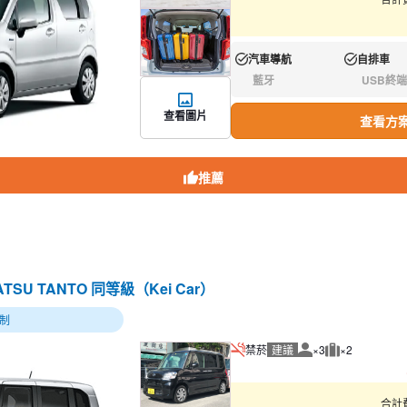
汽車導航
自排車
有:
有:
藍牙
USB終端
無:
無:
查看圖片
查看方
推薦
HATSU TANTO 同等級（Kei Car）
制
禁菸
建議
×3
×2
建議人數
建議行李數量
合計費