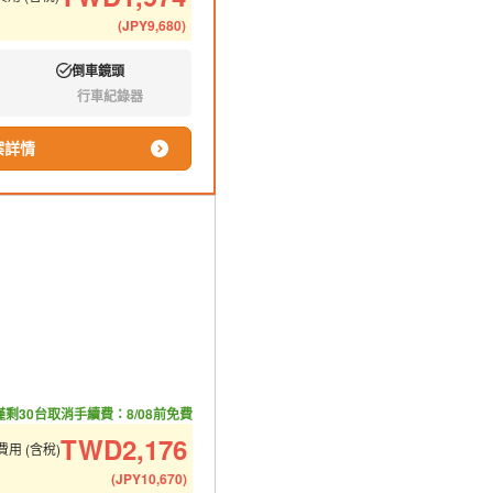
(
JPY
9,680
)
倒車鏡頭
有:
行車紀錄器
無:
案詳情
僅剩30台
取消手續費：8/08前免費
TWD
2,176
用 (含稅)
(
JPY
10,670
)