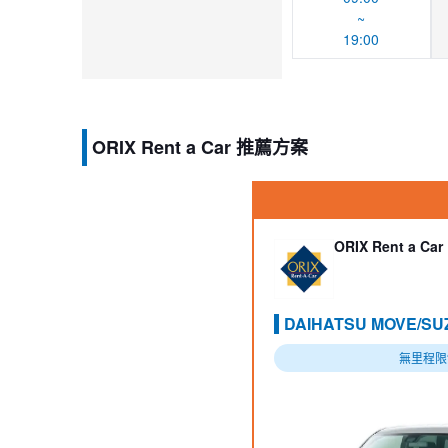
~
19:00
ORIX Rent a Car 推薦方案
ORIX Rent a Car
DAIHATSU MOVE/SU
無里程限