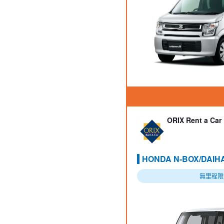
ORIX Rent a Car
HONDA N-BOX/DAI
無里程限