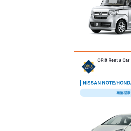
ORIX Rent a Car
NISSAN NOTE/HON
無里程限