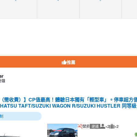
推薦
ar
分鐘
務（需收費）】CP值最高！體驗日本獨有「輕型車」。停車超方
IHATSU TAFT/SUZUKI WAGON R/SUZUKI HUSTLER 同等級
制
禁菸
建議
×2
×2
建議人數
建議行李數量