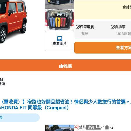
合計費
汽車導航
自排車
有:
有:
藍牙
USB終端
無:
無:
查看圖片
查看方
推薦
ar
分鐘
（需收費）】窄路也好開且超省油！情侶與少人數旅行的首選。／ 
E/HONDA FIT 同等級（Compact）
制
禁菸
建議
×4
×2
建議人數
建議行李數量