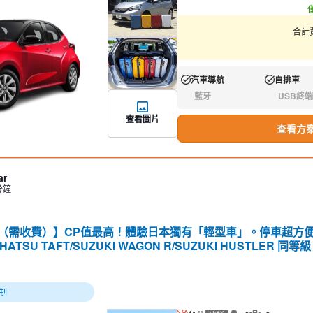
合計費
汽車導航
自排車
有:
有:
藍牙
USB終端
無:
無:
查看圖片
查看方
ar
分鐘
務（需收費）】CP值最高！體驗日本獨有「輕型車」。停車超方
IHATSU TAFT/SUZUKI WAGON R/SUZUKI HUSTLER 同等級
制