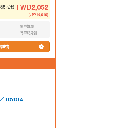
TWD
2,052
用 (含稅)
(
JPY
10,010
)
倒車鏡頭
無:
行車紀錄器
無:
案詳情
TOYOTA