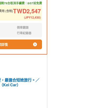
僅剩79台
取消手續費：8/07前免費
TWD
2,547
用 (含稅)
(
JPY
12,430
)
倒車鏡頭
無:
行車紀錄器
無:
案詳情
便，最適合短途旅行。／
（Kei Car）