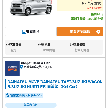
合計費用 (含稅)
(
JPY
8,250
)
僅剩10台
取消手續費：8/09前免費
查看圖片
查看方案詳情
汽車導航
自排車
倒車鏡頭
有:
有:
有:
藍牙
USB終端
行車紀錄器
無:
無:
無:
Budget Rent a Car
距離梅田站(地下鐵)2站
DAIHATSU MOVE/DAIHATSU TAFT/SUZUKI WAGON
R/SUZUKI HUSTLER 同等級（Kei Car）
包含營業損失賠償(NOC)
無里程限制