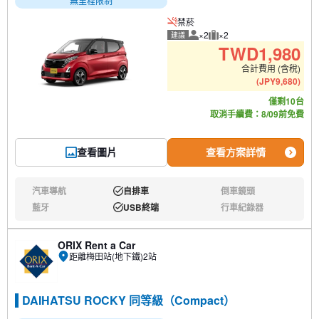
無里程限制
禁菸
×2
×2
建議
建議人數
建議行李數量
TWD
1,980
合計費用 (含稅)
(
JPY
9,680
)
僅剩10台
取消手續費：8/09前免費
查看圖片
查看方案詳情
汽車導航
自排車
倒車鏡頭
無:
有:
無:
藍牙
USB終端
行車紀錄器
無:
有:
無:
ORIX Rent a Car
距離梅田站(地下鐵)2站
DAIHATSU ROCKY 同等級（Compact）