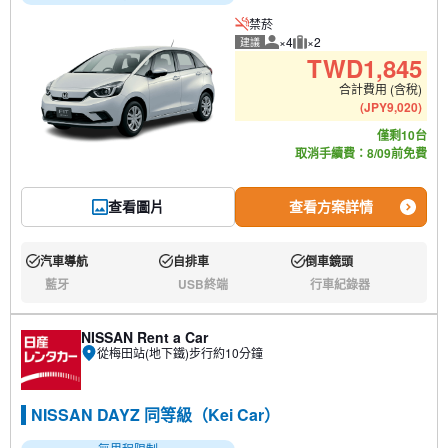
禁菸
×4
×2
建議
建議人數
建議行李數量
TWD
1,845
合計費用 (含稅)
(
JPY
9,020
)
僅剩10台
取消手續費：8/09前免費
查看圖片
查看方案詳情
汽車導航
自排車
倒車鏡頭
有:
有:
有:
藍牙
USB終端
行車紀錄器
無:
無:
無:
NISSAN Rent a Car
從梅田站(地下鐵)步行約10分鐘
NISSAN DAYZ 同等級（Kei Car）