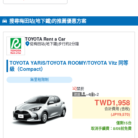
搜尋梅田站(地下鐵)的推薦優惠方案
TOYOTA Rent a Car
從梅田站(地下鐵)步行約2分鐘
TOYOTA YARiS/TOYOTA ROOMY/TOYOTA Vitz 同等
級（Compact）
無里程限制
禁菸
×4
×2
建議
建議人數
建議行李數量
TWD
1,958
合計費用 (含稅)
(
JPY
9,570
)
僅剩15台
取消手續費：8/09前免費