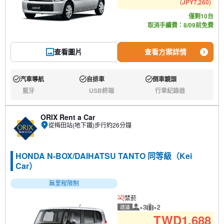
(
JPY
7,260
)
僅剩10台
取消手續費：8/09前免費
查看圖片
查看方案詳情
汽車導航
自排車
倒車鏡頭
有:
有:
有:
藍牙
USB終端
行車紀錄器
無:
無:
無:
ORIX Rent a Car
從梅田站(地下鐵)步行約26分鐘
HONDA N-BOX/DAIHATSU TANTO 同等級（Kei
Car）
無里程限制
禁菸
×3
×2
建議
建議人數
建議行李數量
TWD
1,688