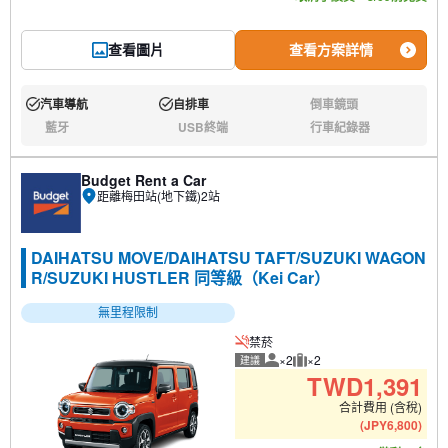
查看圖片
查看方案詳情
汽車導航
自排車
倒車鏡頭
有:
有:
無:
藍牙
USB終端
行車紀錄器
無:
無:
無:
Budget Rent a Car
距離梅田站(地下鐵)2站
DAIHATSU MOVE/DAIHATSU TAFT/SUZUKI WAGON
R/SUZUKI HUSTLER 同等級（Kei Car）
無里程限制
禁菸
×2
×2
建議
建議人數
建議行李數量
TWD
1,391
合計費用 (含稅)
(
JPY
6,800
)