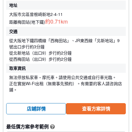
地址
大阪市北區曾根崎新地2-4-11
約0.71km
距離梅田站(地下鐵)
交通
從大阪地下鐵四橋線「西梅田站」、JR東西線「北新地站」9
號出口步行約3分鐘
從北新地站（出口9）步行約2分鐘
從西梅田站（出口9）步行約2分鐘
取車資訊
無法停放私家車・摩托車。請使用公共交通或自行車光臨。
正在實施Wi-Fi出租（無需事先預約）。有需要的客人請咨詢店
鋪。
店鋪詳情
查看方案詳情
最低價方案參考範例
?