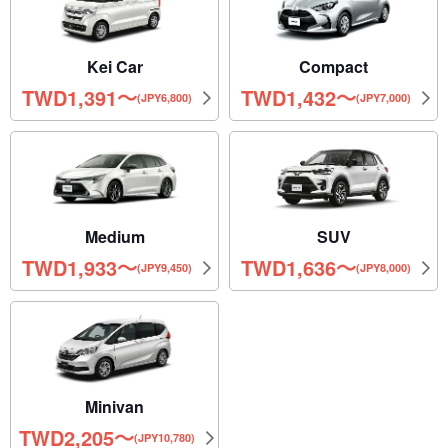
Kei Car
Compact
TWD
1,391
〜
TWD
1,432
〜
(JPY6,800)
(JPY7,000)
Medium
SUV
TWD
1,933
〜
TWD
1,636
〜
(JPY9,450)
(JPY8,000)
Minivan
TWD
2,205
〜
(JPY10,780)