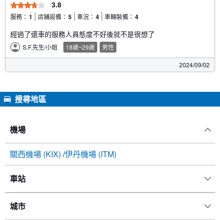
3.8
服務：
1
店鋪設備：
5
車況：
4
車輛裝備：
4
經過了還車的服務人員態度不好後就不是很想了
S.F.先生/小姐
18歲~29歲
男性
2024/09/02
搜尋地區
機場
關西機場 (KIX)
伊丹機場 (ITM)
車站
城市