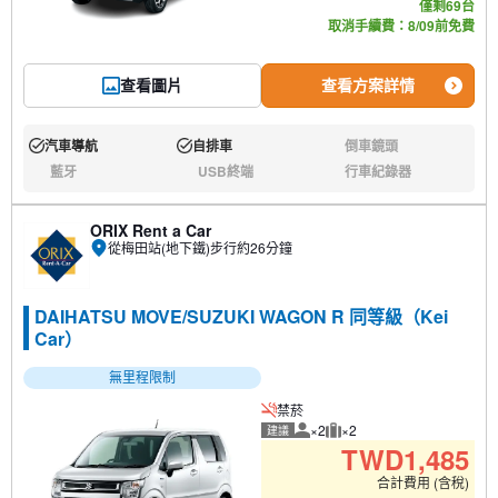
僅剩69台
取消手續費：8/09前免費
查看圖片
查看方案詳情
汽車導航
自排車
倒車鏡頭
有:
有:
無:
藍牙
USB終端
行車紀錄器
無:
無:
無:
ORIX Rent a Car
從梅田站(地下鐵)步行約26分鐘
DAIHATSU MOVE/SUZUKI WAGON R 同等級（Kei
Car）
無里程限制
禁菸
×2
×2
建議
建議人數
建議行李數量
TWD
1,485
合計費用 (含稅)