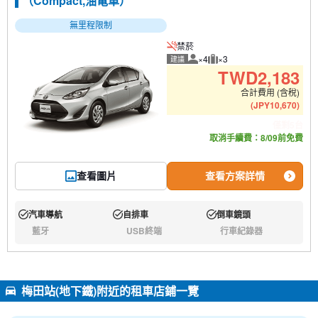
（Compact,油電車）
無里程限制
禁菸
×4
×3
建議
建議人數
建議行李數量
TWD
2,183
合計費用 (含稅)
(
JPY
10,670
)
僅剩5台
取消手續費：8/09前免費
查看圖片
查看方案詳情
汽車導航
自排車
倒車鏡頭
有:
有:
有:
藍牙
USB終端
行車紀錄器
無:
無:
無:
梅田站(地下鐵)附近的租車店鋪一覽