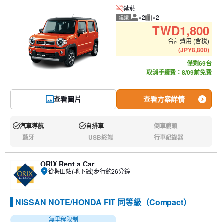
禁菸
×2
×2
建議
建議人數
建議行李數量
TWD
1,800
合計費用 (含稅)
(
JPY
8,800
)
僅剩69台
取消手續費：8/09前免費
查看圖片
查看方案詳情
汽車導航
自排車
倒車鏡頭
有:
有:
無:
藍牙
USB終端
行車紀錄器
無:
無:
無:
ORIX Rent a Car
從梅田站(地下鐵)步行約26分鐘
NISSAN NOTE/HONDA FIT 同等級（Compact）
無里程限制