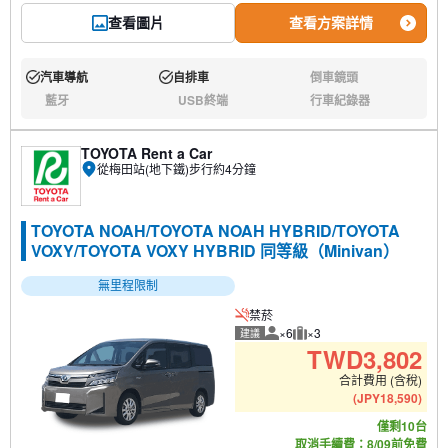
查看圖片
查看方案詳情
汽車導航
自排車
倒車鏡頭
有:
有:
無:
藍牙
USB終端
行車紀錄器
無:
無:
無:
TOYOTA Rent a Car
從梅田站(地下鐵)步行約4分鐘
TOYOTA NOAH/TOYOTA NOAH HYBRID/TOYOTA
VOXY/TOYOTA VOXY HYBRID 同等級（Minivan）
無里程限制
禁菸
×6
×3
建議
建議人數
建議行李數量
TWD
3,802
合計費用 (含稅)
(
JPY
18,590
)
僅剩10台
取消手續費：8/09前免費