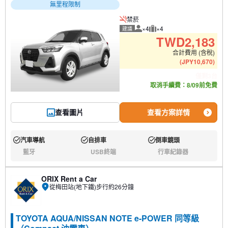
無里程限制
禁菸
×4
×4
建議
建議人數
建議行李數量
TWD
2,183
合計費用 (含稅)
(
JPY
10,670
)
僅剩3台
取消手續費：8/09前免費
查看圖片
查看方案詳情
汽車導航
自排車
倒車鏡頭
有:
有:
有:
藍牙
USB終端
行車紀錄器
無:
無:
無:
ORIX Rent a Car
從梅田站(地下鐵)步行約26分鐘
TOYOTA AQUA/NISSAN NOTE e-POWER 同等級