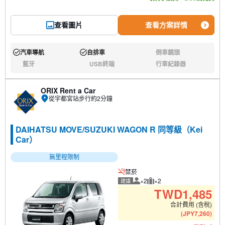
查看圖片
查看方案詳情
汽車導航
自排車
倒車鏡頭
有:
有:
無:
藍牙
USB終端
行車紀錄器
無:
無:
無:
ORIX Rent a Car
從宇都宮站步行約2分鐘
DAIHATSU MOVE/SUZUKI WAGON R 同等級（Kei
Car）
無里程限制
禁菸
×2
×2
建議
建議人數
建議行李數量
TWD
1,485
合計費用 (含稅)
(
JPY
7,260
)