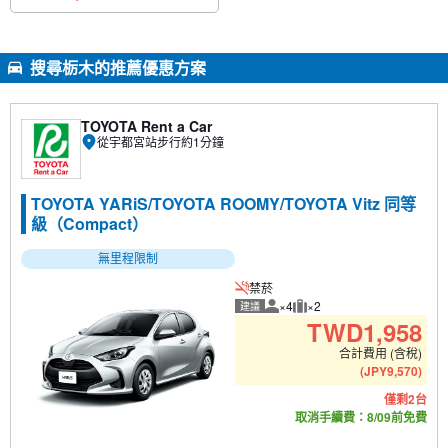
搜尋栃木的推薦優惠方案
TOYOTA Rent a Car
從宇都宮站步行約1分鐘
TOYOTA YARiS/TOYOTA ROOMY/TOYOTA Vitz 同等
級（Compact）
無里程限制
禁菸
×4
×2
建議
建議人數
建議行李數量
TWD
1,958
合計費用 (含稅)
(
JPY
9,570
)
僅剩2台
取消手續費：8/09前免費