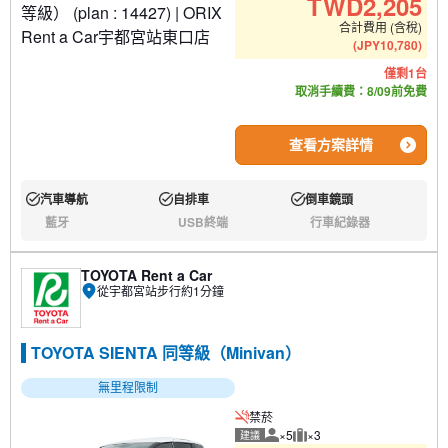
TWD
2,205
合計費用 (含稅)
(
JPY
10,780
)
僅剩1台
取消手續費：8/09前免費
查看方案詳情
汽車導航
自排車
倒車鏡頭
有:
有:
有:
藍牙
USB終端
行車紀錄器
無:
無:
無:
TOYOTA Rent a Car
從宇都宮站步行約1分鐘
TOYOTA SIENTA 同等級（Minivan）
無里程限制
禁菸
×5
×3
建議
建議人數
建議行李數量