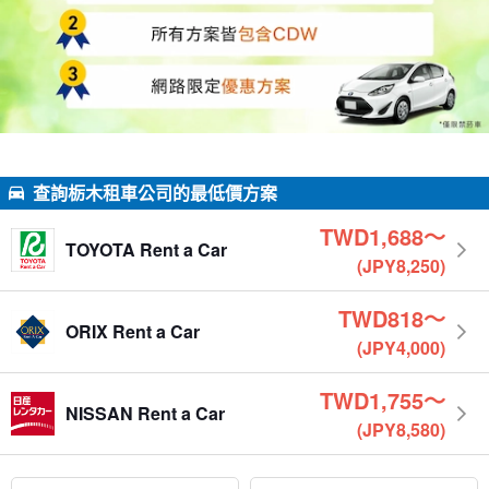
查詢栃木租車公司的最低價方案
TWD1,688〜
TOYOTA Rent a Car
(JPY8,250)
TWD818〜
ORIX Rent a Car
(JPY4,000)
TWD1,755〜
NISSAN Rent a Car
(JPY8,580)