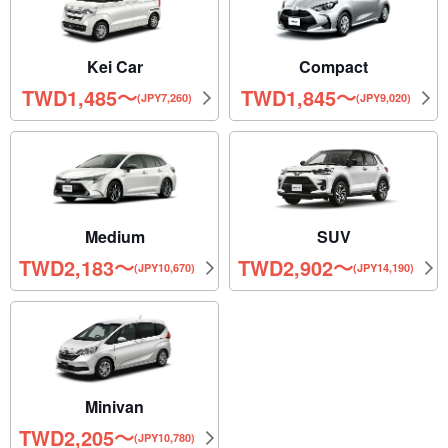
Kei Car
Compact
TWD
1,485
〜
TWD
1,845
〜
(JPY7,260)
(JPY9,020)
Medium
SUV
TWD
2,183
〜
TWD
2,902
〜
(JPY10,670)
(JPY14,190)
Minivan
TWD
2,205
〜
(JPY10,780)