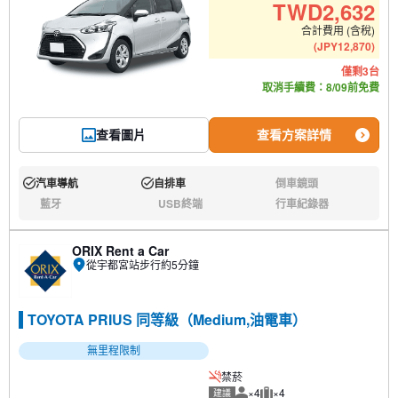
TWD
2,632
合計費用 (含稅)
(
JPY
12,870
)
僅剩3台
取消手續費：8/09前免費
查看圖片
查看方案詳情
汽車導航
自排車
倒車鏡頭
有:
有:
無:
藍牙
USB終端
行車紀錄器
無:
無:
無:
ORIX Rent a Car
從宇都宮站步行約5分鐘
TOYOTA PRIUS 同等級（Medium,油電車）
無里程限制
禁菸
×4
×4
建議