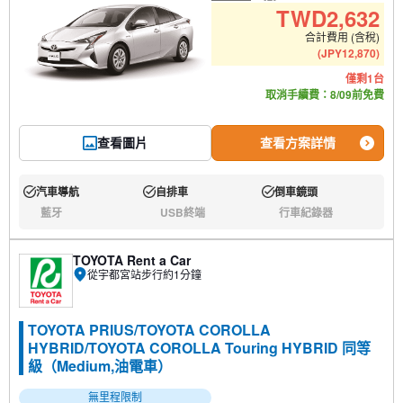
建議人數
建議行李數量
TWD
2,632
合計費用 (含稅)
(
JPY
12,870
)
僅剩1台
取消手續費：8/09前免費
查看圖片
查看方案詳情
汽車導航
自排車
倒車鏡頭
有:
有:
有:
藍牙
USB終端
行車紀錄器
無:
無:
無:
TOYOTA Rent a Car
從宇都宮站步行約1分鐘
TOYOTA PRIUS/TOYOTA COROLLA
HYBRID/TOYOTA COROLLA Touring HYBRID 同等
級（Medium,油電車）
無里程限制