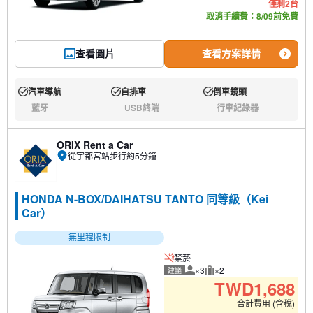
僅剩2台
取消手續費：8/09前免費
查看圖片
查看方案詳情
汽車導航
自排車
倒車鏡頭
有:
有:
有:
藍牙
USB終端
行車紀錄器
無:
無:
無:
ORIX Rent a Car
從宇都宮站步行約5分鐘
HONDA N-BOX/DAIHATSU TANTO 同等級（Kei
Car）
無里程限制
禁菸
×3
×2
建議
建議人數
建議行李數量
TWD
1,688
合計費用 (含稅)