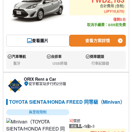
合計費用 (含稅)
(
JPY
10,670
)
僅剩5台
取消手續費：8/09前免費
查看圖片
查看方案詳情
汽車導航
自排車
倒車鏡頭
有:
有:
有:
藍牙
USB終端
行車紀錄器
無:
無:
無:
ORIX Rent a Car
從宇都宮站步行約2分鐘
TOYOTA SIENTA/HONDA FREED 同等級（Minivan）
無里程限制
禁菸
×5
×3
建議
建議人數
建議行李數量