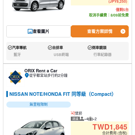
(
JPY
8,250
)
僅剩5台
取消手續費：8/09前免費
查看圖片
查看方案詳情
汽車導航
自排車
倒車鏡頭
有:
有:
有:
藍牙
USB終端
行車紀錄器
無:
無:
無:
ORIX Rent a Car
從宇都宮站步行約2分鐘
NISSAN NOTE/HONDA FIT 同等級（Compact）
無里程限制
禁菸
×4
×2
建議
建議人數
建議行李數量
TWD
1,845
合計費用 (含稅)