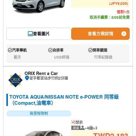
(
JPY
9,020
)
僅剩1台
取消手續費：8/09前免費
查看圖片
查看方案詳情
汽車導航
自排車
倒車鏡頭
有:
有:
有:
藍牙
USB終端
行車紀錄器
無:
無:
無:
ORIX Rent a Car
從宇都宮站步行約2分鐘
TOYOTA AQUA/NISSAN NOTE e-POWER 同等級
（Compact,油電車）
無里程限制
禁菸
×4
×3
建議
建議人數
建議行李數量
TWD
2,183