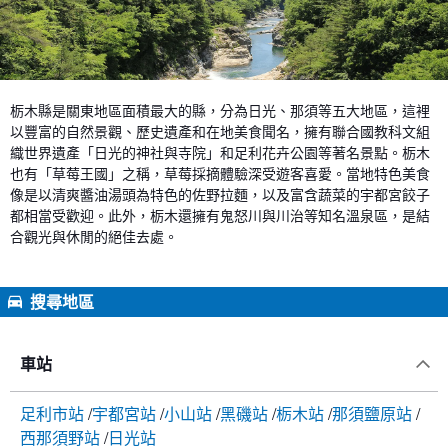
栃木縣是關東地區面積最大的縣，分為日光、那須等五大地區，這裡
以豐富的自然景觀、歷史遺產和在地美食聞名，擁有聯合國教科文組
織世界遺產「日光的神社與寺院」和足利花卉公園等著名景點。栃木
也有「草莓王國」之稱，草莓採摘體驗深受遊客喜愛。當地特色美食
像是以清爽醬油湯頭為特色的佐野拉麵，以及富含蔬菜的宇都宮餃子
都相當受歡迎。此外，栃木還擁有鬼怒川與川治等知名溫泉區，是結
合觀光與休閒的絕佳去處。
搜尋地區
車站
足利市站
宇都宮站
小山站
黑磯站
栃木站
那須鹽原站
西那須野站
日光站