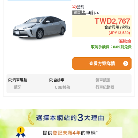
禁菸
×4
×4
建議
建議人數
建議行李數量
TWD
2,767
合計費用 (含稅)
(
JPY
13,530
)
僅剩2台
取消手續費：8/09前免費
查看方案詳情
汽車導航
自排車
倒車鏡頭
有:
有:
無:
藍牙
USB終端
行車紀錄器
無:
無:
無: