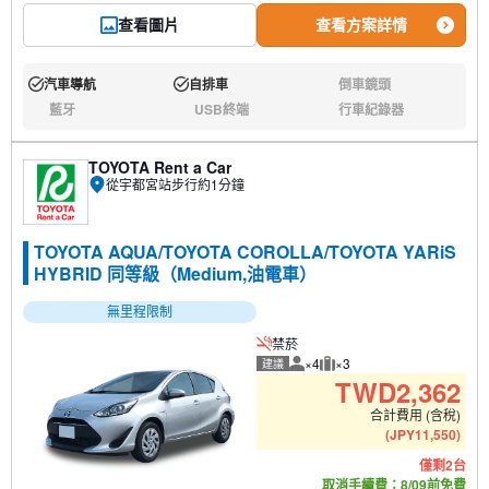
查看圖片
查看方案詳情
汽車導航
自排車
倒車鏡頭
有:
有:
無:
藍牙
USB終端
行車紀錄器
無:
無:
無:
TOYOTA Rent a Car
從宇都宮站步行約1分鐘
TOYOTA AQUA/TOYOTA COROLLA/TOYOTA YARiS
HYBRID 同等級（Medium,油電車）
無里程限制
禁菸
×4
×3
建議
建議人數
建議行李數量
TWD
2,362
合計費用 (含稅)
(
JPY
11,550
)
僅剩2台
取消手續費：8/09前免費